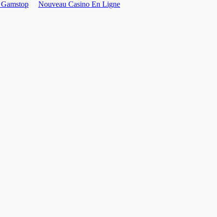
n Gamstop
Nouveau Casino En Ligne